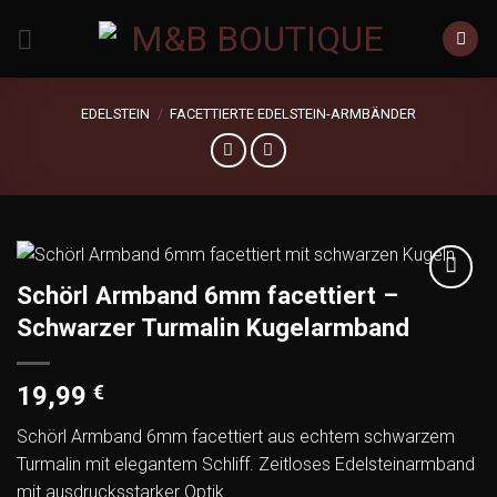
Zum
Inhalt
springen
EDELSTEIN
/
FACETTIERTE EDELSTEIN-ARMBÄNDER
Schörl Armband 6mm facettiert –
Add to
Schwarzer Turmalin Kugelarmband
wishlist
19,99
€
Schörl Armband 6mm facettiert aus echtem schwarzem
Turmalin mit elegantem Schliff. Zeitloses Edelsteinarmband
mit ausdrucksstarker Optik.