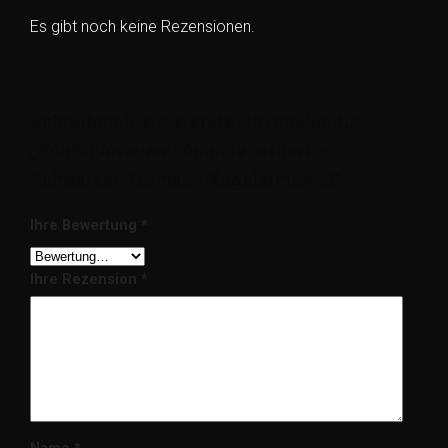
Es gibt noch keine Rezensionen.
Schreiben Sie die erste Rezension für
„Schörl Armband 6mm facettiert –
Schwarzer Turmalin Kugelarmband“
Ihre Bewertung
*
Ihre Rezension
*