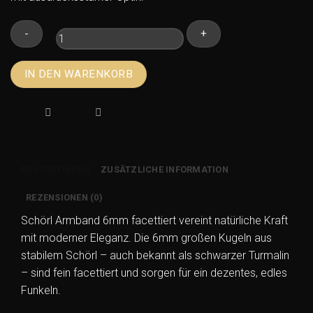
Schörl
IN DEN WARENKORB
Armband
6mm
facettiert
–
Schwarzer
Turmalin
BESCHREIBUNG
ZUSÄTZLICHE INFORMATION
Kugelarmband
Menge
REZENSIONEN (0)
Schörl Armband 6mm facettiert vereint natürliche Kraft
mit moderner Eleganz. Die 6mm großen Kugeln aus
stabilem Schörl – auch bekannt als schwarzer Turmalin
– sind fein facettiert und sorgen für ein dezentes, edles
Funkeln.