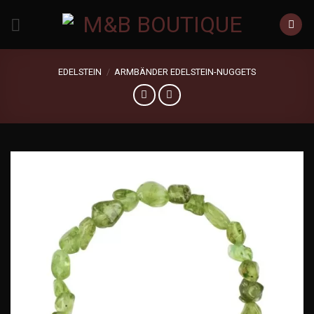
Zum
Inhalt
springen
EDELSTEIN
/
ARMBÄNDER EDELSTEIN-NUGGETS
Add to
wishlist