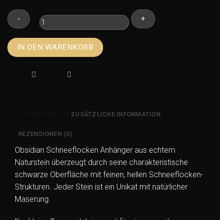
Obsidian
IN DEN WARENKORB
Schneeflocken
Anhänger
–
kleiner
Trommelstein
rhodiniert
BESCHREIBUNG
ZUSÄTZLICHE INFORMATION
Menge
REZENSIONEN (0)
Obsidian Schneeflocken Anhänger aus echtem
Naturstein überzeugt durch seine charakteristische
schwarze Oberfläche mit feinen, hellen Schneeflocken-
Strukturen. Jeder Stein ist ein Unikat mit natürlicher
Maserung.