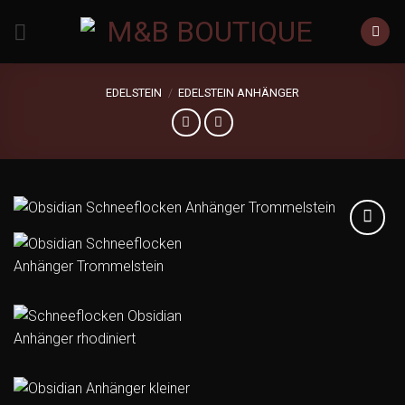
Zum
Inhalt
springen
EDELSTEIN
/
EDELSTEIN ANHÄNGER
Add to
wishlist