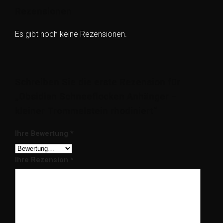
Rezensionen
Es gibt noch keine Rezensionen.
Schreiben Sie die erste Rezension für
„Obsidian Schneeflocken Anhänger –
kleiner Trommelstein rhodiniert“
Ihre Bewertung
*
Ihre Rezension
*