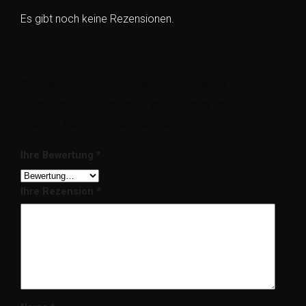
Es gibt noch keine Rezensionen.
Schreiben Sie die erste Rezension für
„Mondstein Armband weiß 4mm facettiert –
Würfel Edelsteinarmband“
Ihre Bewertung
*
Ihre Rezension
*