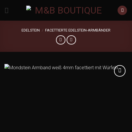
Zum
Inhalt
springen
EDELSTEIN
/
FACETTIERTE EDELSTEIN-ARMBÄNDER
Add to
wishlist