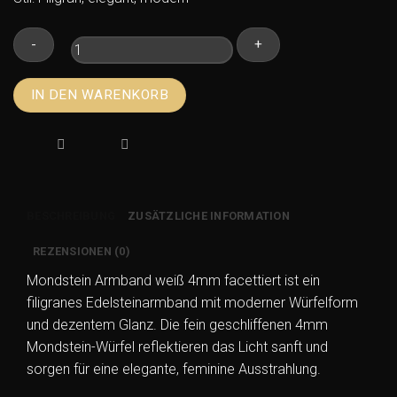
Mondstein
IN DEN WARENKORB
Armband
weiß
4mm
facettiert
–
Würfel
BESCHREIBUNG
ZUSÄTZLICHE INFORMATION
Edelsteinarmband
Menge
REZENSIONEN (0)
Mondstein Armband weiß 4mm facettiert ist ein
filigranes Edelsteinarmband mit moderner Würfelform
und dezentem Glanz. Die fein geschliffenen 4mm
Mondstein-Würfel reflektieren das Licht sanft und
sorgen für eine elegante, feminine Ausstrahlung.