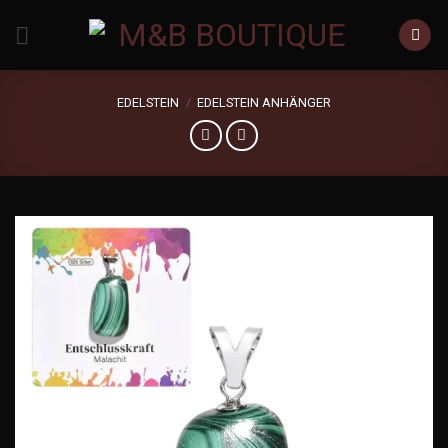
Zum
Inhalt
springen
EDELSTEIN
/
EDELSTEIN ANHÄNGER
Add to
wishlist