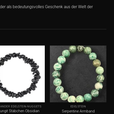
 oder als bedeutungsvolles Geschenk aus der Welt der
Add to
Add to
wishlist
wishlist
+
ÄNDER EDELSTEIN-NUGGETS
EDELSTEIN
ungit Stäbchen Obsidian
Serpentine Armband