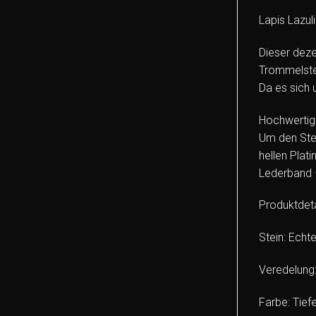
Lapis Lazuli
Dieser deze
Trommelstei
Da es sich 
Hochwertige
Um den Stei
hellen Plat
Lederband – 
Produktdetai
Stein: Echt
Veredelung:
Farbe: Tief