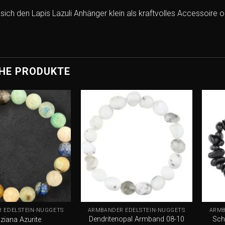
 sich den Lapis Lazuli Anhänger klein als kraftvolles Accessoire
HE PRODUKTE
Add to
Add to
wishlist
wishlist
+
+
 EDELSTEIN-NUGGETS
ARMBÄNDER EDELSTEIN-NUGGETS
ARMB
Dendritenopal Armband 08-10
Sch
ziana Azurite