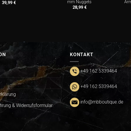
mm Nuggets
Arm
39,99
€
28,99
€
ON
KONTAKT
+49 162 5339464
+49 162 5339464
rklärung
info@mbboutique.de
hrung & Widerrufsformular