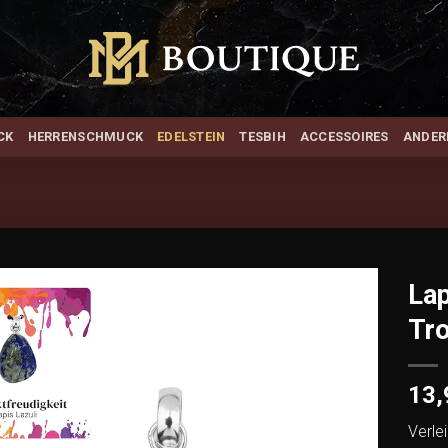
CK
HERRENSCHMUCK
EDELSTEIN
TESBIH
ACCESSOIRES
ANDER
Lap
Tro
Add to
wishlist
13
Verle