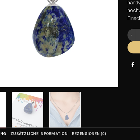
handv
hochwe
Einsc
Lapis
UNG
ZUSÄTZLICHE INFORMATION
REZENSIONEN (0)