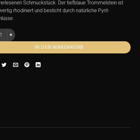
erlesenen Schmuckstück. Der tiefblaue Trommelstein ist
rtig rhodiniert und besticht durch natürliche Pyrit-
hlüsse.
 Lazuli Anhänger klein – Trommelstein rhodiniert Menge
IN DEN WARENKORB