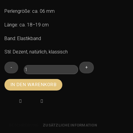
Perlengröße: ca. 06 mm
Länge: ca. 18–19 cm
Band: Elastikband
Stil: Dezent, natürlich, klassisch
Dumortierit
IN DEN WARENKORB
Armband
–
06
mm
Kugeln
Menge
BESCHREIBUNG
ZUSÄTZLICHE INFORMATION