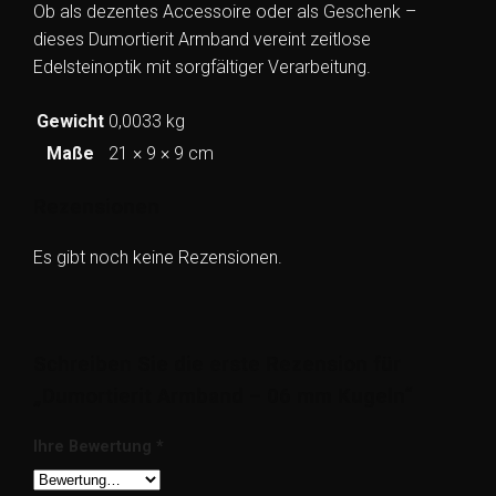
Ob als dezentes Accessoire oder als Geschenk –
dieses Dumortierit Armband vereint zeitlose
Edelsteinoptik mit sorgfältiger Verarbeitung.
Gewicht
0,0033 kg
Maße
21 × 9 × 9 cm
Rezensionen
Es gibt noch keine Rezensionen.
Schreiben Sie die erste Rezension für
„Dumortierit Armband – 06 mm Kugeln“
Ihre Bewertung
*