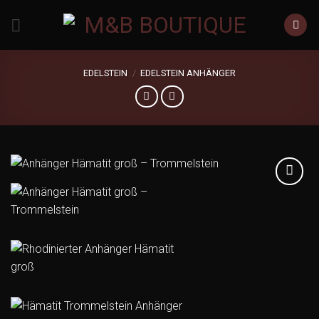
Zum
Inhalt
springen
EDELSTEIN
/
EDELSTEIN ANHÄNGER
Add to
wishlist