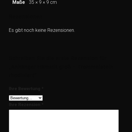
Maße
35 × 9 × 9 cm
Rezensionen
Es gibt noch keine Rezensionen.
Schreiben Sie die erste Rezension für
„Anhänger Hämatit groß – Trommelstein
rhodiniert“
Ihre Bewertung
*
Ihre Rezension
*