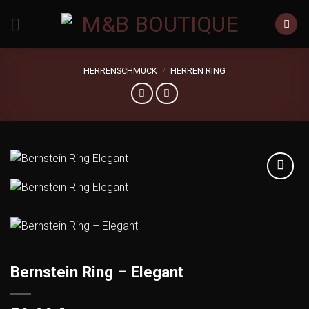
Zum
Inhalt
springen
HERRENSCHMUCK
/
HERREN RING
Add to
wishlist
Bernstein Ring – Elegant